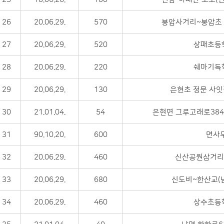
26
20.06.29.
570
봉암사거리~봉암초 
27
20.06.29.
520
상패초등
28
20.06.29.
220
쉐마기독
29
20.06.29.
130
은현초 정문 사
30
21.01.04.
54
은현면 그루고래로384
31
90.10.20.
600
면사무
32
20.06.29.
460
신산공원삼거리
33
20.06.29.
680
신도비~한산교(
34
20.06.29.
460
상수초등