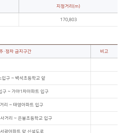
지정거리(m)
170,803
주·정차 금지구간
비고
입구 ~ 백석초등학교 앞
구 ~ 가야1차아파트 입구
거리 ~ 태영아파트 입구
사거리 ~ 은봉초등학교 입구
 서광아파트 앞 신설도로