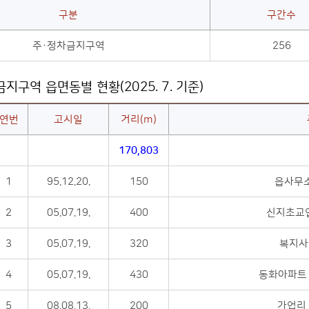
구분
구간수
주·정차금지구역
256
지구역 읍면동별 현황(2025. 7. 기준)
연번
고시일
거리(m)
170,803
1
95.12.20.
150
읍사무소
2
05.07.19.
400
신지초교입
3
05.07.19.
320
복지사
4
05.07.19.
430
동화아파트 
5
08.08.13.
200
가업리