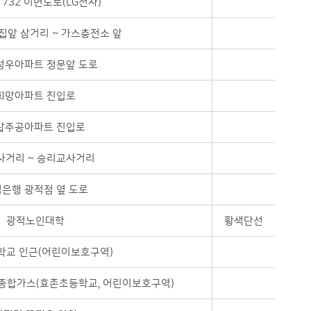
732 이면도로(LG전자)
앞 삼거리 ~ 가스충전소 앞
성우아파트 정문앞 도로
희망아파트 진입로
납주공아파트 진입로
사거리 ~ 승리교사거리
은행 광적점 옆 도로
광적노인대학
황색단선
학교 인근(어린이보호구역)
종합가스(효촌초등학교, 어린이보호구역)