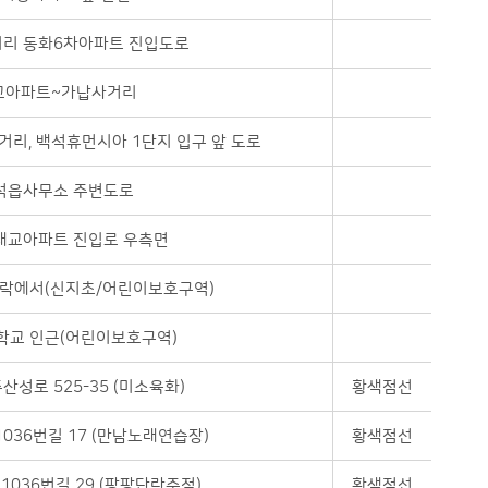
지리 동화6차아파트 진입도로
교아파트~가납사거리
리, 백석휴먼시아 1단지 입구 앞 도로
석읍사무소 주변도로
대교아파트 진입로 우측면
락에서(신지초/어린이보호구역)
학교 인근(어린이보호구역)
산성로 525-35 (미소육화)
황색점선
036번길 17 (만남노래연습장)
황색점선
1036번길 29 (팡팡단란주점)
황색점선