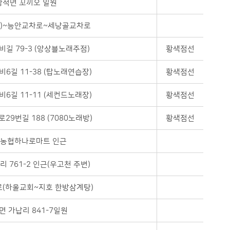
광적면 꼬끼오 일원
점)~능안교차로~세낭골교차로
비길 79-3 (앙상블노래주점)
황색점선
6길 11-38 (탑노래연습장)
황색점선
6길 11-11 (세컨드노래장)
황색점선
29번길 188 (7080노래방)
황색점선
농협하나로마트 인근
 761-2 인근(우고천 주변)
(하울교회~지호 한방삼계탕)
면 가납리 841-7일원