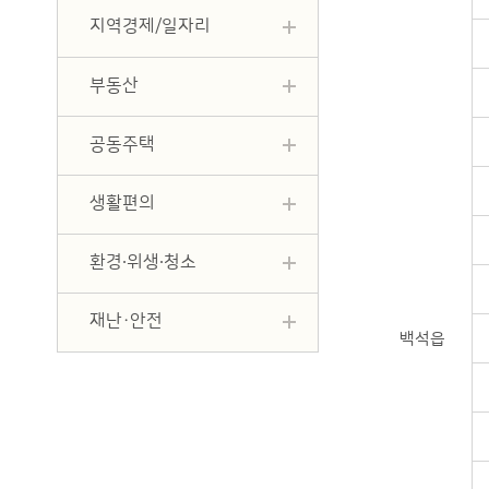
지역경제/일자리
부동산
공동주택
생활편의
환경∙위생∙청소
재난·안전
백석읍