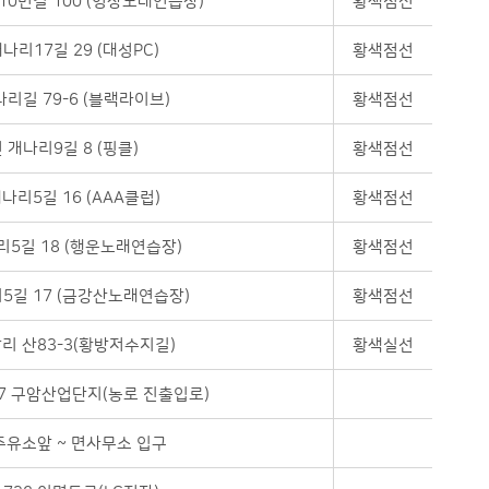
10번길 100 (영상노래연습장)
황색점선
나리17길 29 (대성PC)
황색점선
리길 79-6 (블랙라이브)
황색점선
 개나리9길 8 (핑클)
황색점선
나리5길 16 (AAA클럽)
황색점선
리5길 18 (행운노래연습장)
황색점선
5길 17 (금강산노래연습장)
황색점선
리 산83-3(황방저수지길)
황색실선
97 구암산업단지(농로 진출입로)
유소앞 ~ 면사무소 입구