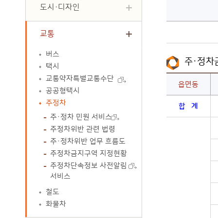
도시·디자인
주·정차금지구역 지정현황 - 구분, 구간수, 지정거리(m)
교통
버스
주·정차금
택시
교통약자특별교통수단
읍면동
공공형택시
주·정차금지구역 읍면동별 현황 - 읍면별, 주정차금지구역, 거리(m), 고시일
주정차
합 계
주·정차 민원 서비스
주정차위반 관련 법령
주·정차위반 업무 흐름도
주정차금지구역 지정현황
주정차단속정보 사전알림
서비스
철도
화물차