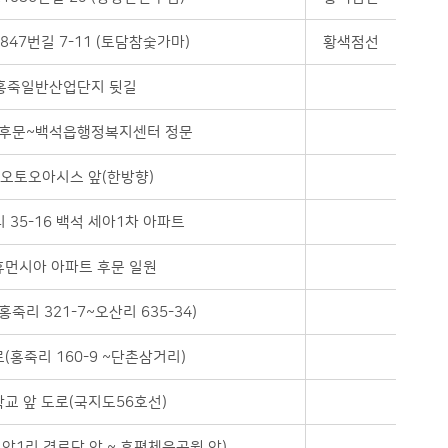
47번길 7-11 (토담참숯가마)
황색점선
홍죽일반산업단지 뒷길
후문~백석읍행정복지센터 정문
오토오아시스 앞(한방향)
 35-16 백석 세아1차 아파트
휴먼시아 아파트 후문 일원
죽리 321-7~오산리 635-34)
(홍죽리 160-9 ~단촌삼거리)
교 앞 도로(국지도56호선)
암1리 경로당 앞 ~ 후평체육공원 앞)