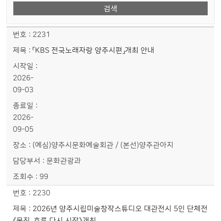
{년 월} 게시판의 제목, 기관, 장소, 공연기간, 공연시간 정보를 제공합니다.
2231
「KBS 전국노래자랑 양주시편」개최 안내
2026-
09-03
2026-
09-05
(예심)양주시문화예술회관 / (본선)양주관아지
문화관광과
99
2230
2026년 양주시립미술창작스튜디오 대관전시 5인 단체전
《몸짓, 흐름 다시 시작》개최