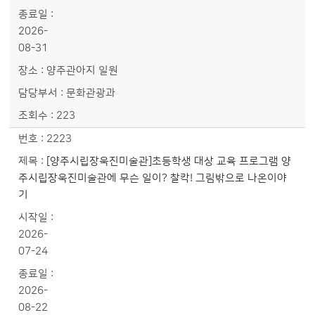
2026-
08-31
양주관아지 일원
문화관광과
223
2223
[양주시립장욱진미술관]초등학생 대상 교육 프로그램 양
주시립장욱진미술관에 무슨 일이? 찰칵! 그림밖으로 나온이야
기
2026-
07-24
2026-
08-22